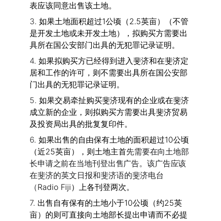
表应该同意出售该土地。
3. 
如果土地面积超过1公顷（2.5英亩）（不管
是开发土地或未开发土地），拟购买方需要出
具所在国公安部门出具的无犯罪记录证明。
4. 
如果拟购买方已经得到进入斐济和在斐济定
居和工作的许可，则不需要出具所在国公安部
门出具的无犯罪记录证明。
5. 
如果交易牵扯购买斐济现有的企业或在斐济
成立新的企业，则拟购买方需要出具斐济贸易
及投资局出具的批复复印件。
6. 
如果出售的自由保有土地的面积超过10公顷
（近25英亩），则土地主首
先需要在向土地部
长申请之前在当地刊登出售广告。该广告应该
在斐济
的英文日报和斐济语的斐济电台
（
Radio Fiji）上各刊登两次。
7. 
出售自有保有的土地小于10公顷（约25英
亩）的则可直接向土地部长提出申请而不必提